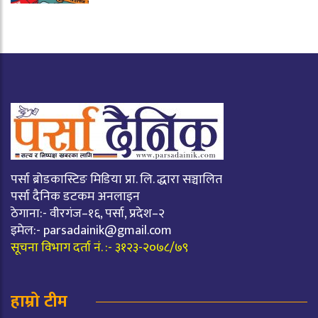
पर्सा ब्रोडकास्टिङ मिडिया प्रा. लि. द्धारा सञ्चालित
पर्सा दैनिक डटकम अनलाइन
ठेगाना:- वीरगंज–१६, पर्सा, प्रदेश–२
इमेल:-
parsadainik@gmail.com
सूचना विभाग दर्ता नं. :- ३१२३-२०७८/७९
हाम्रो टीम