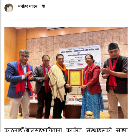
मनोहर यादब
काठमाडौँ/बालसहभागितामा कार्यरत संस्थाहरूको साझा