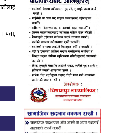
पाटीलाई
 । यता,