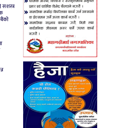
े सशस्त्र
षक
सबैको
मा
ी
न्न