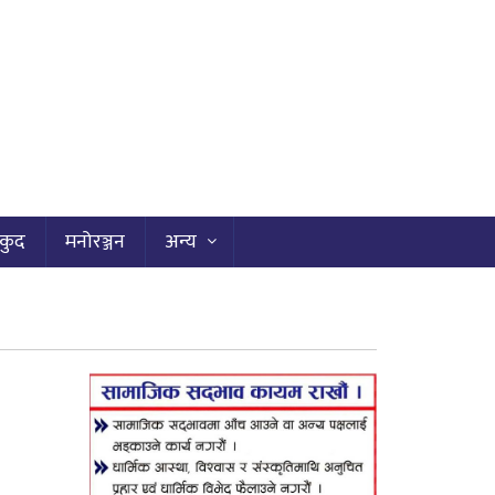
कुद
मनोरञ्जन
अन्य