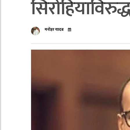
सिरोहियाविरुद्ध 
मनोहर यादब