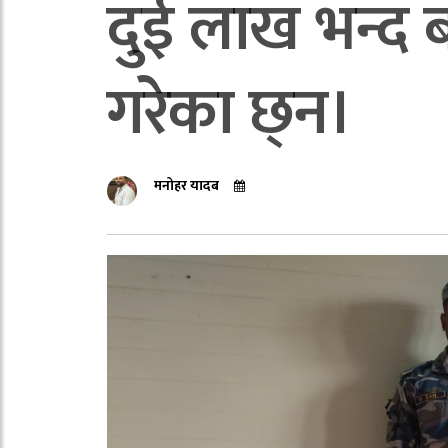
दुई लाख भन्द
गरेका छ्न।
मनोहर यादब