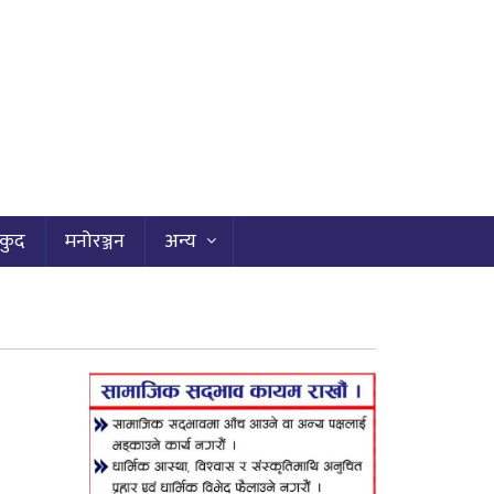
कुद
मनोरञ्जन
अन्य