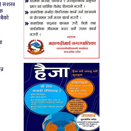
े सशस्त्र
षक
सबैको
मा
ी
न्न