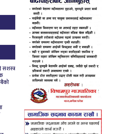
े सशस्त्र
षक
सबैको
मा
ी