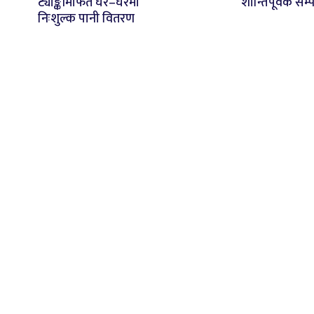
ट्याङ्कीमार्फत घर–घरमा
शान्तिपूर्वक सम्प
निःशुल्क पानी वितरण