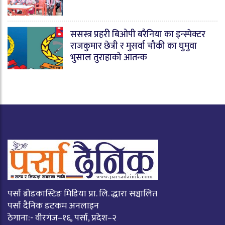
ससस्त्र प्रहरी बिओपी बरैनिया का इन्स्पेक्टर
राजकुमार छेत्री र मुसर्वा चौकी का घुमुवा
भुसाल तुराहाको आतन्क
पर्सा ब्रोडकास्टिङ मिडिया प्रा. लि. द्धारा सञ्चालित
पर्सा दैनिक डटकम अनलाइन
ठेगाना:- वीरगंज–१६, पर्सा, प्रदेश–२