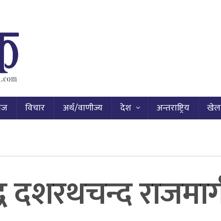
ाज
विचार
अर्थ/वाणीज्य
देश
अन्तराष्ट्रिय
खेल
ध दशरथचन्द राजमार्