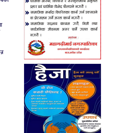
सबैको
मा
ी
न्न