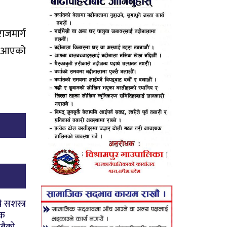
जमार्ग
मा आएको
े सशस्त्र
षक