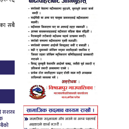
जका सबै
े सशस्त्र
षक
सबैको