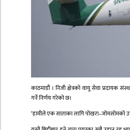
काठमाडौं । निजी क्षेत्रको वायु सेवा प्रदायक
गर्ने निर्णय गरेको छ।
‘हामीले एक साताका लागि पोखरा–जोमसोमको उडान ब
यस्तै बिहीबार हुने तारा एयरका सबै उडान रद्द भ