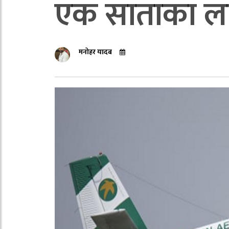
एक साताका ला
मनोहर यादब