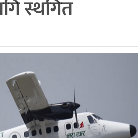
गि स्थगित