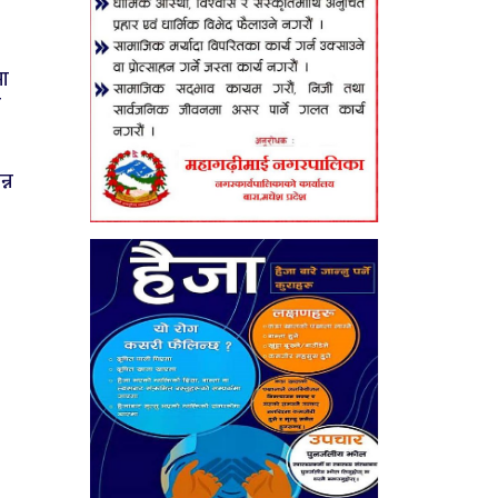
मा
ी
न्न