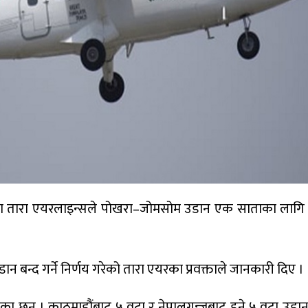
 संस्था तारा एयरलाइन्सले पोखरा–जोमसोम उडान एक साताका लागि
न्द गर्ने निर्णय गरेको तारा एयरका प्रवक्ताले जानकारी दिए ।
एका छन् । काठमाडौंबाट ५ वटा र नेपालगन्जबाट हुने ५ वटा उडानह