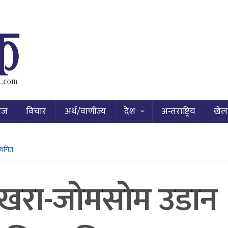
ाज
विचार
अर्थ/वाणीज्य
देश
अन्तराष्ट्रिय
खेल
्थगित
ोखरा-जोमसोम उडान