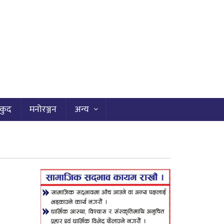
कुद
मनोरञ्जन
अन्य