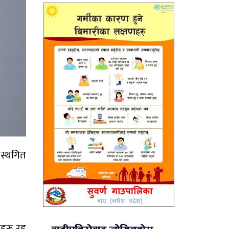
 स्थगित
रू रद्द